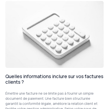
apportant des changements significatifs au cadre
réglementaire des locations touristiques. Nous parlerons
de l'origine, les implications et les impacts concrets de cette
loi, en mettant en lumière son influence sur les
conciergeries.
Quelles informations inclure sur vos factures
clients ?
Émettre une facture ne se limite pas à fournir un simple
document de paiement. Une facture bien structurée
garantit la conformité légale, améliore la relation client et
facilite votre gestion administrative. Selon votre pays de