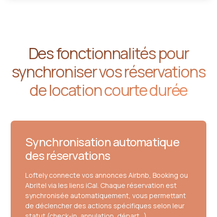
Des fonctionnalités pour
synchroniser vos réservations
de location courte durée
Synchronisation automatique
des réservations
Loftely connecte vos annonces Airbnb, Booking ou
Abritel via les liens iCal. Chaque réservation est
synchronisée automatiquement, vous permettant
de déclencher des actions spécifiques selon leur
statut (check-in, annulation, départ…).