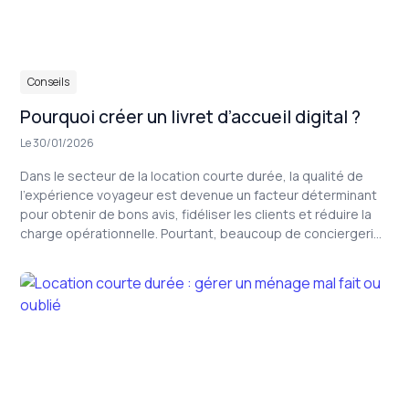
Dans
Conseils
Pourquoi créer un livret d’accueil digital ?
Le 30/01/2026
Dans le secteur de la location courte durée, la qualité de
l’expérience voyageur est devenue un facteur déterminant
pour obtenir de bons avis, fidéliser les clients et réduire la
charge opérationnelle. Pourtant, beaucoup de conciergeries
et de gestionnaires de locations saisonnières s’appuient
encore sur des documents éparpillés, des messages
copiés-collés ou des livrets papier rarement à jour. Créer un
livret d’accueil digital pour locations saisonnières
n’est plus
un simple “plus” : c’est devenu un véritable levier de
professionnalisation, d’efficacité et de rentabilité.