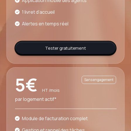
Application mobile des agents
1 livret d’accueil
Alertes en temps réel
Tester gratuitement
5€
Sans engagement
HT /mois
par logement actif*
Module de facturation complet
Gestion et rappel des tâches