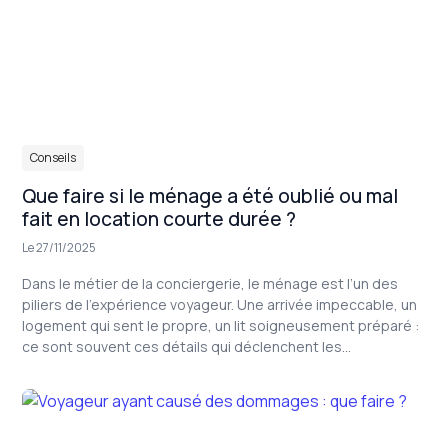
Dans
Conseils
Que faire si le ménage a été oublié ou mal
fait en location courte durée ?
Le 27/11/2025
Dans le métier de la conciergerie, le ménage est l’un des
piliers de l’expérience voyageur. Une arrivée impeccable, un
logement qui sent le propre, un lit soigneusement préparé :
ce sont souvent ces détails qui déclenchent les
commentaires 5 étoiles. À l’inverse, un ménage oublié,ou
simplement mal fait, peut ruiner l’expérience client,
provoquer un litige et altérer la réputation de la conciergerie
comme celle du propriétaire.