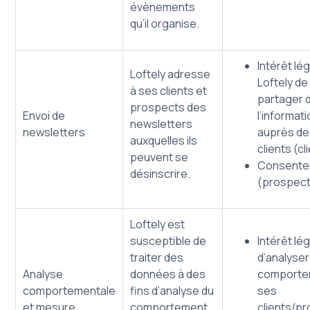
évènements
qu’il organise.
Intérêt lé
Loftely adresse
Loftely de
à ses clients et
partager 
prospects des
Envoi de
l’informat
newsletters
newsletters
auprès de
auxquelles ils
clients (cl
peuvent se
Consente
désinscrire.
(prospec
Loftely est
susceptible de
Intérêt lé
traiter des
d’analyser
Analyse
données à des
comporte
comportementale
fins d’analyse du
ses
et mesure
comportement
clients/p