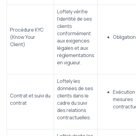
Loftely vérifie
l'identité de ses
clients
Procédure KYC
conformément
(Know Your
Obligation
aux exigences
Client)
légales et aux
réglementations
en vigueur.
Loftely les
données de ses
Exécution
Contrat et suivi du
clients dans le
mesures
contrat
cadre du suivi
contractu
des relations
contractuelles.