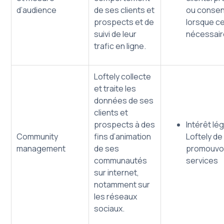
d’audience
de ses clients et
ou conse
prospects et de
lorsque ce
suivi de leur
nécessair
trafic en ligne.
Loftely collecte
et traite les
données de ses
clients et
prospects à des
Intérêt lé
Community
fins d’animation
Loftely de
management
de ses
promouvoi
communautés
services
sur internet,
notamment sur
les réseaux
sociaux.