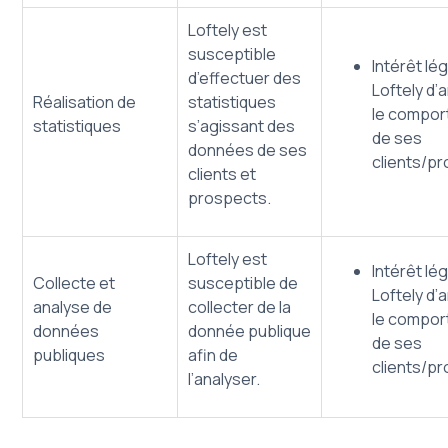
Loftely est
susceptible
Intérêt lé
d’effectuer des
Loftely d’
Réalisation de
statistiques
le compo
statistiques
s’agissant des
de ses
données de ses
clients/p
clients et
prospects.
Loftely est
Intérêt lé
Collecte et
susceptible de
Loftely d’
analyse de
collecter de la
le compo
données
donnée publique
de ses
publiques
afin de
clients/p
l’analyser.