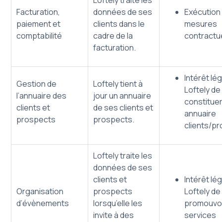
Loftely traite les
Facturation,
données de ses
Exécution
paiement et
clients dans le
mesures
comptabilité
cadre de la
contractu
facturation.
Intérêt lé
Gestion de
Loftely tient à
Loftely de
l’annuaire des
jour un annuaire
constituer
clients et
de ses clients et
annuaire
prospects
prospects.
clients/p
Loftely traite les
données de ses
clients et
Intérêt lé
Organisation
prospects
Loftely de
d’évènements
lorsqu’elle les
promouvoi
invite à des
services