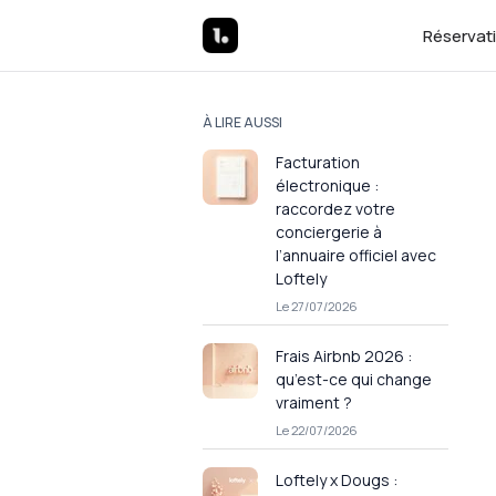
Réservat
À LIRE AUSSI
Facturation
électronique :
raccordez votre
conciergerie à
l’annuaire officiel avec
Loftely
Le 27/07/2026
Frais Airbnb 2026 :
qu’est-ce qui change
vraiment ?
Le 22/07/2026
Loftely x Dougs :