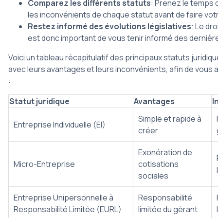
Comparez les différents statuts
: Prenez le temps
les inconvénients de chaque statut avant de faire vot
Restez informé des évolutions législatives
: Le dro
est donc important de vous tenir informé des dernièr
Voici un tableau récapitulatif des principaux statuts juridi
avec leurs avantages et leurs inconvénients, afin de vous 
:
Statut juridique
Avantages
I
Simple et rapide à
Entreprise Individuelle (EI)
créer
Exonération de
Micro-Entreprise
cotisations
sociales
Entreprise Unipersonnelle à
Responsabilité
Responsabilité Limitée (EURL)
limitée du gérant