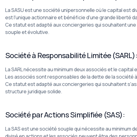
La SASU est une société unipersonnelle où le capital est di
est l'unique actionnaire et bénéficie d'une grande liberté da
Ce statut est adapté aux conciergeries qui souhaitent une 
souple et évolutive.
Société à Responsabilité Limitée (SARL)
La SARL nécessite au minimum deux associés et le capital es
Les associés sont responsables de la dette de la société à
Ce statut est adapté aux conciergeries qui souhaitent s'as
structure juridique solide.
Société par Actions Simplifiée (SAS):
La SAS est une société souple qui nécessite au minimum de
divisé en actions et les associés peuvent être des perso