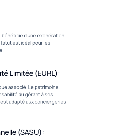
lle bénéficie d'une exonération
tatut est idéal pour les
é.
ité Limitée (EURL):
ique associé. Le patrimoine
nsabilité du gérant à ses
t est adapté aux conciergeries
nnelle (SASU):