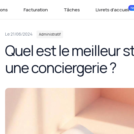
N
ions
Facturation
Tâches
Livrets d'accueil
Dans
Le 21/06/2024
Administratif
Quel est le meilleur s
une conciergerie ?