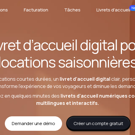
N
ions
Facturation
Tâches
Livrets d'accueil
vret d’accueil digital p
locations saisonnière
ocations courtes durées, un
livret d’accueil digital
clair, pers
nsforme l’expérience de vos voyageurs et diminue les demand
éez en quelques minutes des
livrets d’accueil numériques com
multilingues et interactifs.
Demander une démo
Créer un compte gratuit