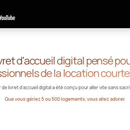
ivret d'accueil digital pensé pou
sionnels de la location court
de livret d’accueil digital a été conçu pour aller vite sans sacrif
Que vous gériez 5 ou 500 logements, vous allez adorer.