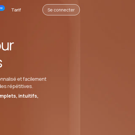
ew
Tarif
Se connecter
our
s
onnalisé et facilement
es répétitives.
plets, intuitifs,