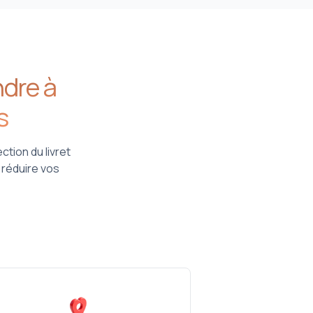
ndre à
s
tion du livret
 réduire vos