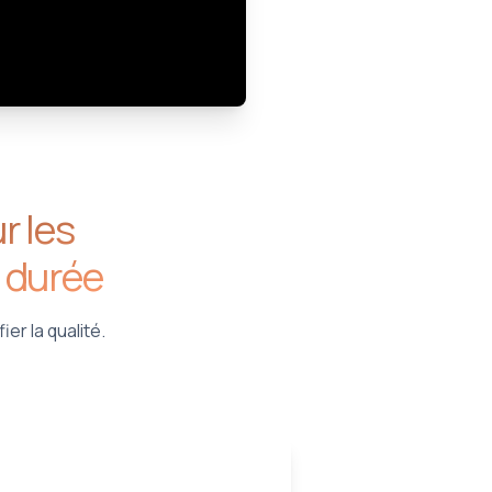
r les
e durée
ier la qualité.