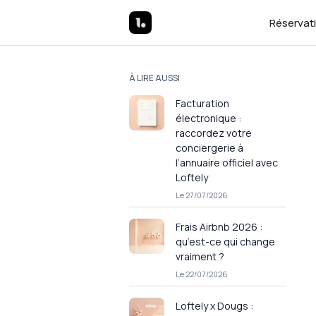
Réservat
À LIRE AUSSI
Facturation
électronique :
raccordez votre
conciergerie à
l’annuaire officiel avec
Loftely
Le 27/07/2026
Frais Airbnb 2026 :
qu’est-ce qui change
vraiment ?
Le 22/07/2026
Loftely x Dougs :