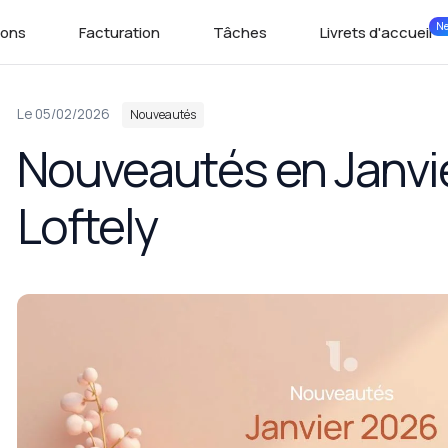
N
ions
Facturation
Tâches
Livrets d'accueil
Dans
Le 05/02/2026
Nouveautés
Nouveautés en Janvi
Loftely