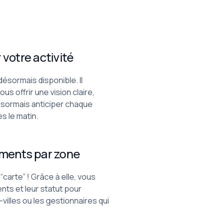
 votre activité
désormais disponible. Il
s offrir une vision claire,
ésormais anticiper chaque
s le matin.
gements par zone
“carte” ! Grâce à elle, vous
ts et leur statut pour
i-villes ou les gestionnaires qui