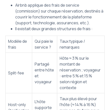
Airbnb applique des frais de service
(commission) sur chaque réservation, destinés à
couvrir le fonctionnement de la plateforme
(support, technologie, assurances, etc.).
Il existait deux grandes structures de frais :
Modèle de
Qui paie le
Taux typique /
frais
service ?
remarques
Hôte ≈ 3 % sur le
Partagé
montant de
entre hôte
réservation ; voyageur
Split-fee
et
: entre 5 % et 15 %
voyageur
selon région et
contexte
Taux plus élevé pour
L’hôte
Host-only
l’hôte (≈ 14 % à 16 %)
supporte