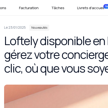
N
ions
Facturation
Tâches
Livrets d'accueil
Dans
Le 23/01/2025
Nouveautés
Loftely disponible en
gérez votre concierge
clic, où que vous soye