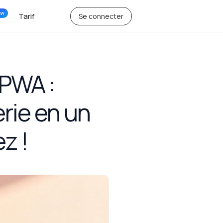
ew
Tarif
Se connecter
 PWA :
rie en un
z !