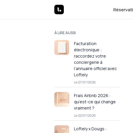
Réservat
À LIRE AUSSI
Facturation
électronique :
raccordez votre
conciergerie à
l’annuaire officiel avec
Loftely
Le 27/07/2026
Frais Airbnb 2026 :
qu’est-ce qui change
vraiment ?
Le 22/07/2026
Loftely x Dougs :