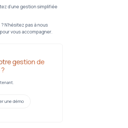
tez d’une gestion simplifiée
n ? N’hésitez pas à nous
là pour vous accompagner.
tre gestion de
 ?
tenant.
r une démo