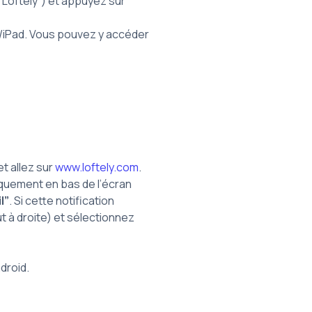
“Loftely”) et appuyez sur
ne/iPad. Vous pouvez y accéder
t allez sur
www.loftely.com
.
iquement en bas de l’écran
l”
. Si cette notification
ut à droite) et sélectionnez
droid.